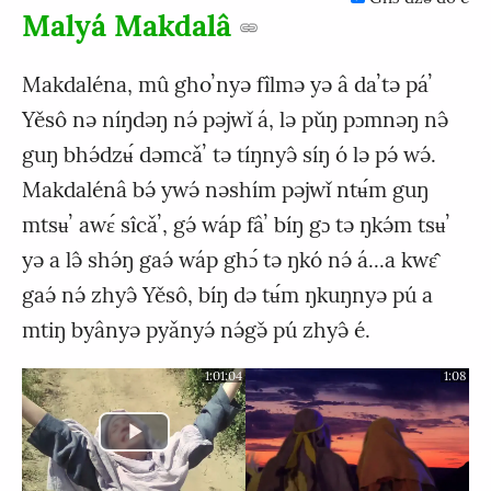
Malyá Makdalâ
Makdaléna, mû ghoʼnyə fîlmə yə â daʼtə páʼ
Yěsô nə níŋdəŋ nə́ pəjwǐ á, lə pǔŋ pɔmnəŋ nə̂
guŋ bhə́dzʉ́ dəmcǎʼ tə tíŋnyə̂ síŋ ó lə pə́ wə́.
Makdalénâ bə́ ywə́ nəshím pəjwǐ ntʉ́m guŋ
mtsʉʼ awɛ́ sîcǎʼ, gə́ wáp fâʼ bíŋ gɔ tə ŋkə́m tsʉʼ
yə a lə̂ shə́ŋ gaə́ wáp ghɔ́ tə ŋkó nə́ á...a kwɛ̂
gaə́ nə́ zhyə̂ Yěsô, bíŋ də tʉ́m ŋkuŋnyə pú a
mtiŋ byânyə pyǎnyə́ nə́gə̌ pú zhyə̂ é.
1:01:04
1:08