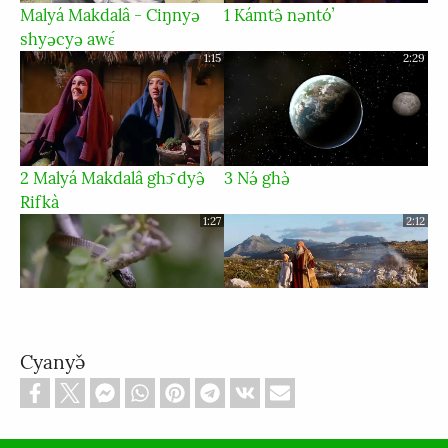
Malyá Makdalâ - Ciŋnyə
1 Kámtə̂ nəntóʼ
shyəcyə awɛ́
1:15
2:29
2 Malyá Makdalâ ghɔ̂ dyə̂
3 Nə́ ghə̀
Rifkà
1:27
2:12
4 Mləŋtə pú vʉ̂ momsuŋ
5 Abrahâm
Cyanyə̌
1:18
1:56