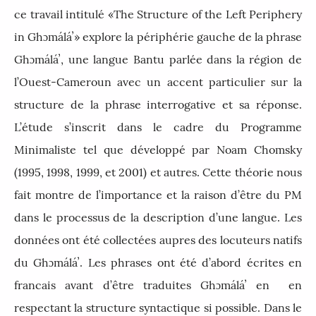
ce travail intitulé «The Structure of the Left Periphery
in Gh
ɔ
málá
ʼ
» explore la périphérie gauche de la phrase
Gh
ɔ
málá
ʼ
, une langue Bantu parlée dans la région de
l’Ouest-Cameroun avec un accent particulier sur la
structure de la phrase interrogative et sa réponse.
L’étude s’inscrit dans le cadre du Programme
Minimaliste tel que développé par Noam Chomsky
(1995, 1998, 1999, et 2001) et autres. Cette théorie nous
fait montre de l’importance et la raison d’être du PM
dans le processus de la description d’une langue. Les
données ont été collectées aupres des locuteurs natifs
du Gh
ɔ
málá
ʼ
. Les phrases ont été d
’
abord écrites en
francais avant d
’ê
tre traduites Gh
ɔ
málá
ʼ
en en
respectant la structure syntactique si possible. Dans le