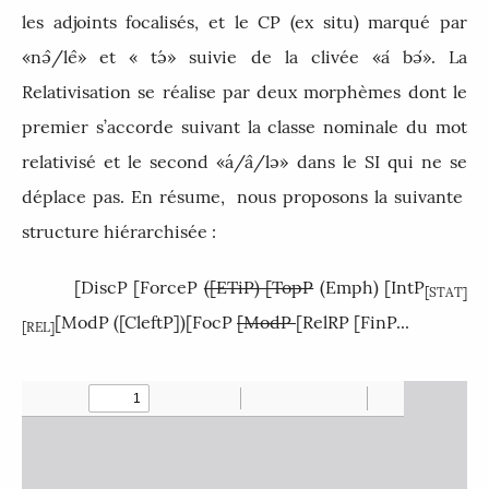
les adjoints focalisés, et le CP (ex situ) marqué par
«nə
/le
» et «
tə́
» suivie de la clivée «a
́
bə
». La
Relativisation se réalise par deux morphèmes dont le
premier s’accorde suivant la classe nominale du mot
relativisé et le second «á/a
/lə» dans le SI qui ne se
déplace pas. En résume, nous proposons la suivante
structure hiérarchisée :
[DiscP [ForceP
([ETiP)
[TopP
(Emph) [IntP
[STAT]
[ModP ([CleftP])[FocP
[ModP
[RelRP [FinP...
[REL]