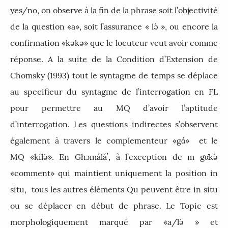
yes/no, on observe à la fin de la phrase soit l’objectivité
de la question «a», soit l’assurance « l
ə́
», ou encore la
confirmation «kəkə» que le locuteur veut avoir comme
réponse. A la suite de la Condition d’Extension de
Chomsky (1993) tout le syntagme de temps se déplace
au specifieur du syntagme de l’interrogation en FL
pour permettre au MQ d’avoir l’aptitude
d’interrogation. Les questions indirectes s’observent
également à travers le complementeur «gά» et le
MQ «kíl
ə́
». En Gh
ɔ
málá
ʼ
, à l’exception de
m gα̂kə̀
«comment» qui maintient uniquement la position in
situ, tous les autres éléments Qu peuvent être in situ
ou se déplacer en début de phrase. Le Topic est
morphologiquement marqué par «a/lə́ » et