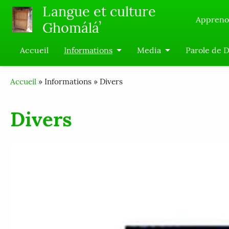
Skip to main content
Langue et culture
Apprenon
Ghomáláʼ
Accueil
Informations
Media
Parole de 
Breadcrumb
Accueil
Informations
Divers
Divers