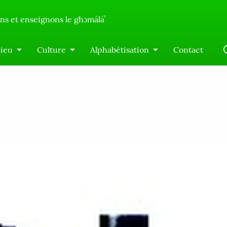
s et enseignons le ghɔmáláʼ
Dieu
Culture
Alphabétisation
Contact