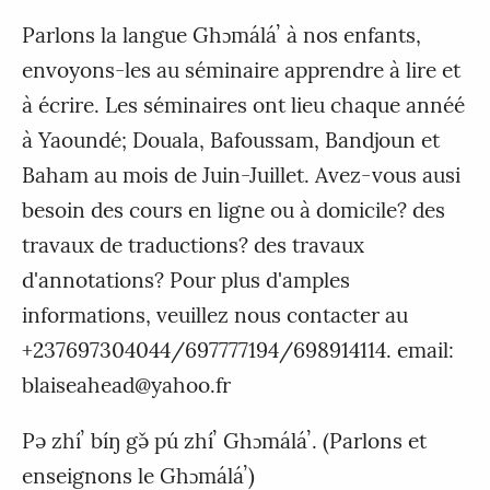
Parlons la langue Ghɔmáláʼ à nos enfants,
envoyons-les au séminaire apprendre à lire et
à écrire. Les séminaires ont lieu chaque annéé
à Yaoundé; Douala, Bafoussam, Bandjoun et
Baham au mois de Juin-Juillet. Avez-vous ausi
besoin des cours en ligne ou à domicile? des
travaux de traductions? des travaux
d'annotations? Pour plus d'amples
informations, veuillez nous contacter au
+237697304044/697777194/698914114. email:
blaiseahead@yahoo.fr
Pə zhíʼ bíŋ gə̌ pú zhíʼ Ghɔmáláʼ. (Parlons et
enseignons le Ghɔmáláʼ)