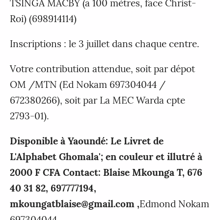
TSINGA MACBY (à 100 mètres, face Christ-
Roi) (698914114)
Inscriptions : le 3 juillet dans chaque centre.
Votre contribution attendue, soit par dépot
OM /MTN (Ed Nokam 697304044 /
672380266), soit par La MEC Warda cpte
2793-01).
Disponible à Yaoundé: Le Livret de
L'Alphabet Ghomala'; en couleur et illutré à
2000 F CFA Contact: Blaise Mkounga T, 676
40 31 82, 697777194,
mkoungatblaise@gmail.com ,
Edmond Nokam
697304044