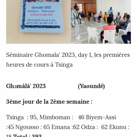
Séminaire Ghomala' 2023, day 1, les premières
heures de cours à Tsinga
Ghɔmálá' 2023 (Yaoundé)
3ème jour de la 2ème semaine :
Tsinga : 95, Mimboman : 46 Biyem-Assi
:45 Ngousso : 65 Emana :62 Odza : 62 Ekunu :
18
Total : 393