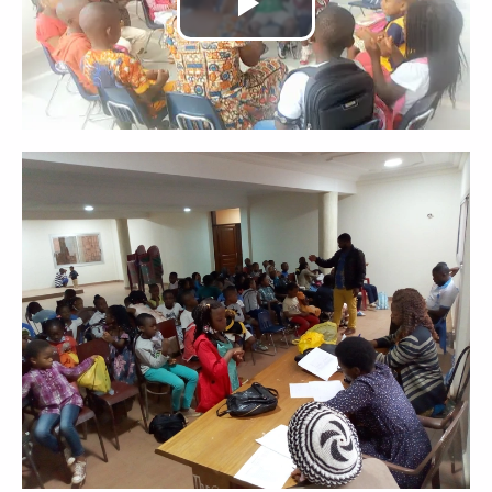
Lire
la
vidéo