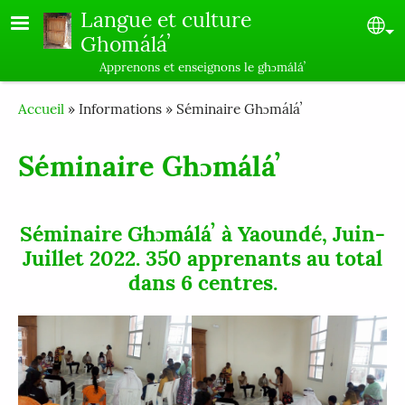
Skip to main content
Langue et culture
Se
Ghomáláʼ
Apprenons et enseignons le ghɔmáláʼ
Breadcrumb
Accueil
Informations
Séminaire Ghɔmáláʼ
Séminaire Ghɔmáláʼ
Séminaire Ghɔmáláʼ à Yaoundé, Juin-
Juillet 2022. 350 apprenants au total
dans 6 centres.