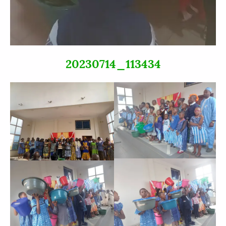
20230714_113434