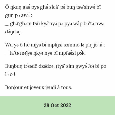
Ô ŋkuŋ gaǝ́ pyǝ ghǝ́ sîcǎ' pǝ́ buŋ tsʉ'shwǝ́ bî
guŋ pɔ awɛ́ :
_ ghǝ̂ ghɔm tsǔ kyǝ́'nyǝ́ pɔ pyǝ wâp bʉ́'tǝ́ nwǝ
dǝ́ŋdǝŋ.
Wu yǝ ô hé mjyǝ bî mpǐŋsî sɔmmo lǝ píŋ jó' á :
_ la'tǝ mǝ̂jyǝ ŋkyǝ'nyǝ bî mpfaǝ́si pɔ́k.
Buŋbuŋ tɔ́sǝdê dzǝ̂dzǝ, (tyǝ̌' sim gwyǝ́ Jo) bí po
lǝ́ o !
Bonjour et joyeux jeudi à tous.
28 Oct 2022