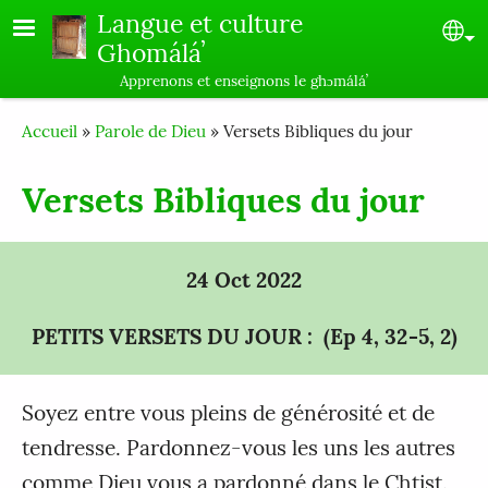
Skip to main content
Langue et culture
Se
Ghomáláʼ
Apprenons et enseignons le ghɔmáláʼ
Breadcrumb
Accueil
Parole de Dieu
Versets Bibliques du jour
Versets Bibliques du jour
24 Oct 2022
PETITS VERSETS DU JOUR : (Ep 4, 32 ̵5, 2)
Soyez entre vous pleins de générosité et de
tendresse. Pardonnez-vous les uns les autres
comme Dieu vous a pardonné dans le Chtist.