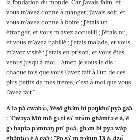
la fondation du monde. Car j'avais faim, et
vous m'avez donné à manger; j'avais soif, et
vous m'avez donné à boire ; j'étais un
étranger, et vous m'avez accueilli ; j'étais nu,
et vous m'avez habillé ; j'étais malade, et vous
m'avez visité ; j'étais en prison, et vous êtes
venus jusqu'à moi... Amen je vous le dis :
chaque fois que vous l'avez fait à l'un de ces
plus petits de mes frères, c'est à moi que vous
l'avez fait."
A lə pə̌ cwəbɔ́ɔ, Yěsô ghɔ̂m bí pəŋkhʉ̂ pyə́ gaə̂
: "Cwəyə Mú mô gɔ tí sɔ' ntʉ́m ghámtə e á, ê
gɔ haptə pɔmnəŋ pu' pʉə́, ghɔm bí pyə wáp
ghə̂ŋtʉɔ é á gaə̂ : "Po sɔ́' m pɔkuŋ Tâ á, dzʉ́