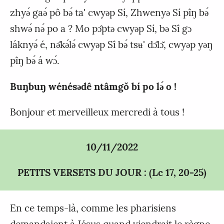
zhyǝ́ gaǝ́ pô bǝ́ ta' cwyǝp Sí, Zhwenyǝ Sí pîŋ bǝ́
shwǝ́ nǝ́ po a ? Mo pɔ̂ptǝ cwyǝp Sí, bǝ Sî gɔ
láknyǝ́ é, nǝ̂kǝ́lǝ́ cwyǝp Sî bǝ́ tsʉ' dɔ̂lɔ̌, cwyǝp yǝŋ
pîŋ bǝ́ á wɔ́.
Buŋbuŋ wénésǝdê ntâmgǒ bí po lǝ́ o !
Bonjour et merveilleux mercredi à tous !
10/11/2022
PETITS VERSETS DU JOUR : (Lc 17, 20-25)
En ce temps-là, comme les pharisiens
demandaient à Jésus quand viendrait le règne