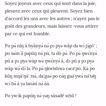
Soyez joyeux avec ceux qui sont dans la joie,
pleurez avec ceux qui pleurent. Soyez bien
d'accord les uns avec les autres ; n'ayez pas le
goût des grandeurs, mais laissez-vous attirer
par ce qui est humble.
Po pǝ́ níŋ â byǎnyǝ́ nǝ́ pɔ pyǝ wâp dǝ wɔ́ jɔ́gó' ;
po sʉ́m â pǝpúŋ nǝ́ pú, tǝ dò pǝ̀. Po pǝ́ ŋwɛ́nyǝ́
pú a pɔ pyǝ wáp wǝ́ ŋwɛ́nyǝ́ á, dɔ pú a pɔ pyǝ
wáp wǝ́ dɔ́ lǝ. Po pǝ́ ŋkwishwǝ cǝcǝ̌ po. Ka po
kûŋ mŋá'ŋá' tsǝ́, da'gaǝ́ po cǝ́ŋ gaǝ̂ ywǝ́ nǝ̂ tǝ̌ŋ
wɔ́ bǝ́ á yǝ lǝnǝ́sí nǝ́ áá.
Po ywɔ́k pəpúŋ nǝ́ yǝŋ sásǝdê sɛ̂sǔ !