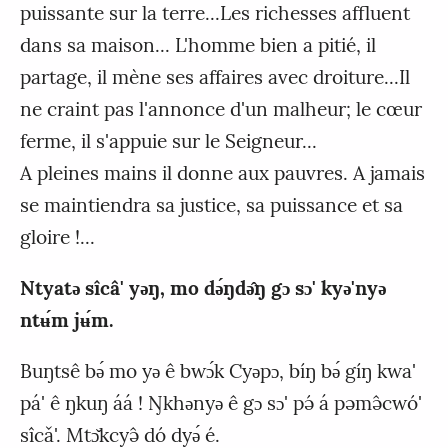
puissante sur la terre...Les richesses affluent
dans sa maison... L'homme bien a pitié, il
partage, il mène ses affaires avec droiture...Il
ne craint pas l'annonce d'un malheur; le cœur
ferme, il s'appuie sur le Seigneur...
A pleines mains il donne aux pauvres. A jamais
se maintiendra sa justice, sa puissance et sa
gloire !...
Ntyatǝ sîcâ' yǝŋ, mo dǝ́ŋdǝ̂ŋ gɔ sɔ' kyǝ'nyǝ
ntʉ́m jʉ́m.
Buŋtsê bǝ́ mo yǝ ê bwɔ́k Cyǝpɔ, bíŋ bǝ́ gíŋ kwa'
pá' ê ŋkuŋ áá ! Ŋkhǝnyǝ ê gɔ sɔ' pə́ á pəmə̂cwó'
sîcǎ'. Mtɔ̌kcyə̂ dó dyǝ́ é.