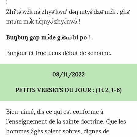
!
Zhí'tǝ́ wɔ́k nǝ́ zhyǝ̂ kwa' dǝŋ mtyǝ́'dzʉ̂ mɔ́k : ghǝ̌
mtʉ̂m mɔ́k tǝ́ŋnyǝ́ zhyǝ́nwǝ̀ !
Buŋbuŋ gap mɔ́de gɔ̂sʉɔ̌ bí po ! .
Bonjour et fructueux début de semaine.
08/11/2022
PETITS VERSETS DU JOUR : (Tt 2, 1-6)
Bien-aimé, dis ce qui est conforme à
l'enseignement de la sainte doctrine. Que les
hommes âgés soient sobres, dignes de