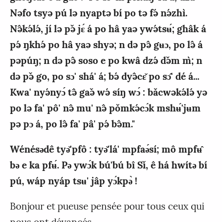
Nəfo tsyə pú lə nyaptə bí po tə fə́ nə́zhì.
Nə̂kə́lə́, jí lə pə̌ jɛ́ á po hâ yaə ywə́tsʉ́; ghâk á
pə́ ŋkhə́ po hâ yaə shyə; n də pə̂ gʉɔ, po lə̂ á
pəpúŋ; n də pə̂ soso e po kwâ dzə́ də̌m m̀; n
də pə̌ go, po sɔ' shá' á; bə́ dyə̂cɛ̌ po sɔ̂' dé á...
Kwa' nyə́nyɔ́ tə̂ gaə̌ wə́ síŋ wɔ́ : bǎcwəkə́lə́ yə
po lə fa' pô' nə̂ mu' nə̂ pǒmkə́cɔ́k mshʉ́'jʉm
pə pɔ á, po lə̂ fa' pâ' pə́ bə̂m."
Wénésǝdê tyǝ̌'pfô : tyǝ̌'lá' mpfaǝ́sí; mô mpfʉ̂
bǝ e ka pfʉ́. Pǝ ywɔ́k bú'bú bî Sǐ, ê há hwítǝ bí
pú, wáp nyáp tsʉ' jâp yɔ́kpǝ̀ !
Bonjour et pueuse pensée pour tous ceux qui