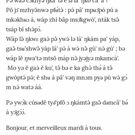
Pə̂ waə̌ cɔ́knyə ŋka' tǝ e lǝ lá' ŋkó cá' á ?
Pô jɔ̂ mzhyə̌nwə pfʉ́tə̀ : pə́ pâ' mpʉɔ̌pó pú a
mkəkhʉɔ á, wáp zhí bâp msɔ̌kgwó', nták tsə̂
tsáp bî shə́pɔ̀.
Wáp lə̂ ŋkwɛ gaə́ pə̂ ywə́ lə lá' ŋkám pa' yáp,
gaə̂ tsʉ'shwə̂ yáp lá' pə́ á wə́ nə̂ gù' nə̀ gù' ; bə
wáp lě ŋwa'tə mtsô máp nə̂ jyəjyə mkamcá'.
Mo yə ě gaə́ ě ku', tə̂ bə e ka ghə́ thǝ́ á tə̂
gwóptə́ pə́; ê shʉ á pâ' vəŋ mnɔm pyǝ pú wə́ gɔ́
m nə́ watə áá.
Pə ywɔ́k cúsǝdê tyǝ̌'pfô ɔ ŋkámtə́ gaə̂ dǝmcâ' bǝ́
á yɔ̂gɔ́ɔ́.
Bonjour, et merveilleux mardi à tous.