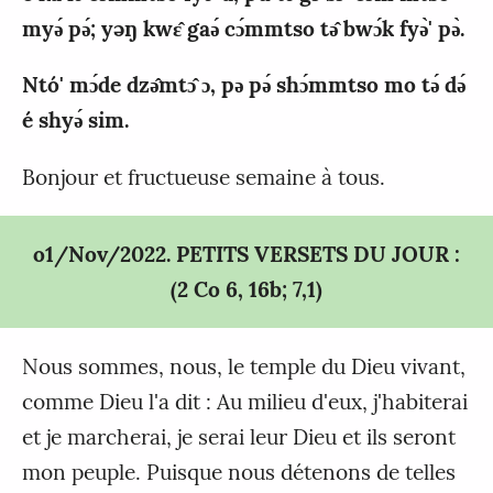
myǝ́ pǝ́; yəŋ kwɛ̂ gaǝ́ cɔ́mmtso tǝ̂ bwɔ́k fyǝ̀' pǝ̀.
Ntó' mɔ́de dzǝ̂mtɔ̂ ɔ, pǝ pǝ́ shɔ́mmtso mo tǝ́ dǝ́
é shyǝ́ sim.
Bonjour et fructueuse semaine à tous.
o1/Nov/2022. PETITS VERSETS DU JOUR :
(2 Co 6, 16b; 7,1)
Nous sommes, nous, le temple du Dieu vivant,
comme Dieu l'a dit : Au milieu d'eux, j'habiterai
et je marcherai, je serai leur Dieu et ils seront
mon peuple. Puisque nous détenons de telles