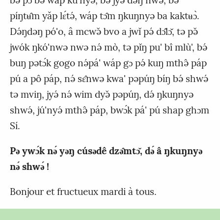
píŋtʉ̂m yǎp lɛ́tə́, wáp tɔ̂m ŋkuŋnyə ba kaktʉɔ̀.
Də́ŋdəŋ pó'o, â mcwə̌ bvo a jwǐ pə́ dɔ̂lɔ̌, tə pə̌
jwók ŋkó'nwə nwə nə́ mò, tə pǐŋ pu' bî mlù', bə́
buŋ pətɔ́k gogo nə́pá' wáp gɔ pə́ kuŋ mthə̂ páp
pú a pô páp, nə́ sɛ̂nwə kwa' pəpúŋ bíŋ bə́ shwə́
tə mviŋ, jyə́ nə́ wim dyə̌ pəpúŋ, də́ ŋkuŋnyə
shwə́, jú'nyə́ mthə̂ páp, bwɔ́k pá' pú shap ghɔm
Sí.
Pǝ ywɔ́k nǝ́ yǝŋ cúsǝdê dzǝ̂mtɔ̌, dǝ́ â ŋkuŋnyǝ
nǝ́ shwǝ́ !
Bonjour et fructueux mardi à tous.