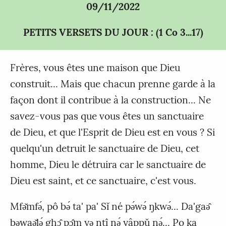
09/11/2022
PETITS VERSETS DU JOUR : (1 Co 3...17)
Frères, vous êtes une maison que Dieu
construit... Mais que chacun prenne garde à la
façon dont il contribue à la construction... Ne
savez-vous pas que vous êtes un sanctuaire
de Dieu, et que l'Esprit de Dieu est en vous ? Si
quelqu'un detruit le sanctuaire de Dieu, cet
homme, Dieu le détruira car le sanctuaire de
Dieu est saint, et ce sanctuaire, c'est vous.
Mfǝ̌mfǝ́, pô bǝ́ ta' pa' Sǐ né pǝ́wǝ́ ŋkwǝ́... Da'gaǝ̂
bǝwaǝ̌lǝ́ ghɔ̂ pɔ̂m yǝ ntî nǝ́ yâppǔ nǝ́... Po ka