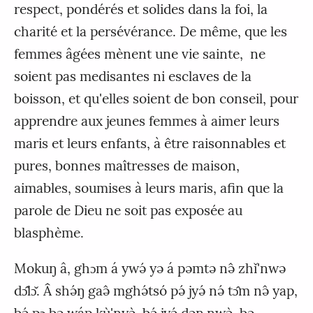
respect, pondérés et solides dans la foi, la
charité et la persévérance. De même, que les
femmes âgées mènent une vie sainte, ne
soient pas medisantes ni esclaves de la
boisson, et qu'elles soient de bon conseil, pour
apprendre aux jeunes femmes à aimer leurs
maris et leurs enfants, à être raisonnables et
pures, bonnes maîtresses de maison,
aimables, soumises à leurs maris, afin que la
parole de Dieu ne soit pas exposée au
blasphème.
Mokuŋ â, ghɔm á ywə́ yə á pəmtə nə̂ zhǐ'nwə
dɔ̂lɔ̌. Â shə́ŋ gaə̂ mghə́tsó pə́ jyə́ nə́ tɔ̂m nə̂ yap,
bə́ pɔ bə wáp kù'nyə̀, bə́ jyə́ dəŋ nwə̀, bə