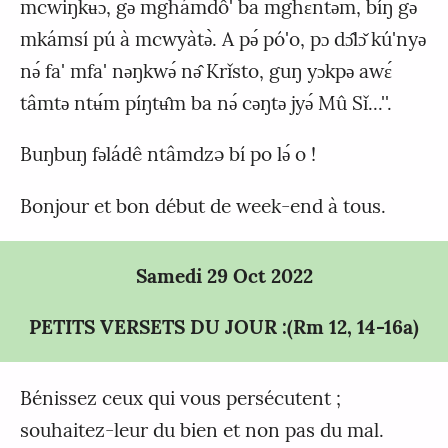
mcwiŋkʉɔ, gǝ́ mghámdô' ba mghɛntǝ́m, bíŋ gǝ
mkámsí pú à mcwyàtǝ̀. A pǝ́ pó'o, pɔ dɔ̂lɔ̌ kú'nyǝ
nǝ́ fa' mfa' nǝŋkwǝ́ nǝ̂ Krǐsto, guŋ yɔkpǝ awɛ́
tâmtǝ ntʉ́m píŋtʉ̂m ba nǝ́ cǝŋtǝ jyǝ́ Mû Sǐ...''.
Buŋbuŋ fǝládê ntâmdzə bí po lǝ́ o !
Bonjour et bon début de week-end à tous.
Samedi 29 Oct 2022
PETITS VERSETS DU JOUR :(Rm 12, 14-16a)
Bénissez ceux qui vous persécutent ;
souhaitez-leur du bien et non pas du mal.