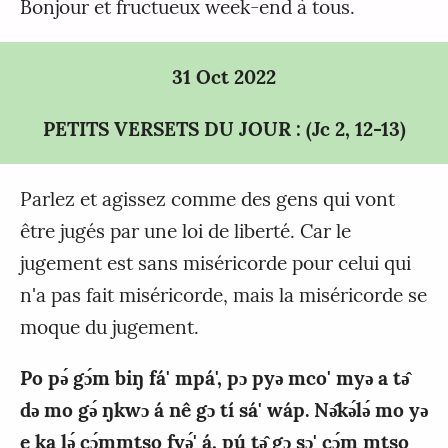
Bonjour et fructueux week-end à tous.
31 Oct 2022
PETITS VERSETS DU JOUR : (Jc 2, 12-13)
Parlez et agissez comme des gens qui vont
être jugés par une loi de liberté. Car le
jugement est sans miséricorde pour celui qui
n'a pas fait miséricorde, mais la miséricorde se
moque du jugement.
Po pǝ́ gɔ́m biŋ fá' mpá', pɔ pyǝ mco' myǝ a tǝ̂
dǝ mo gǝ́ ŋkwɔ á nê gɔ tí sá' wáp. Nǝ̂kǝ́lǝ́ mo yǝ
e ka lǝ́ cɔ́mmtso fyǝ́' á, pú tǝ̂ gɔ sɔ' cɔ́m mtso