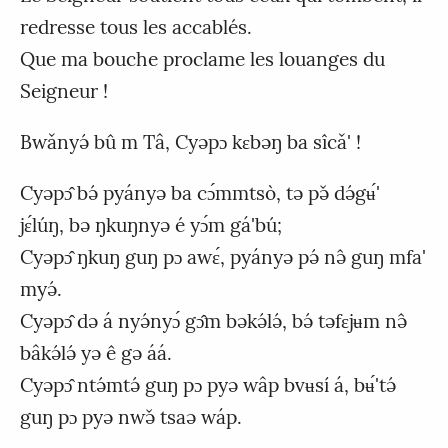
redresse tous les accablés.
Que ma bouche proclame les louanges du
Seigneur !
Bwǎnyə́ bû m Tâ, Cyəpɔ kɛbəŋ ba sîcǎ' !
Cyəpɔ̂ bə́ pyányə ba cɔ́mmtsò, tə pə̌ də́gʉ́'
jɛ́lúŋ, bə ŋkuŋnyə é yɔ́m gá'bú;
Cyəpɔ̂ ŋkuŋ guŋ pɔ awɛ́, pyányə pə́ nə̂ guŋ mfa'
myə́.
Cyəpɔ̂ də á nyə́nyɔ́ gɔ̂m bəkə́lə́, bə́ təfɛjʉm nə̂
bâkə́lə́ yə ê gə áá.
Cyəpɔ̂ ntə́mtə́ guŋ pɔ pyə wâp bvʉsí á, bʉ́'tə́
guŋ pɔ pyə nwə̌ tsaə wáp.