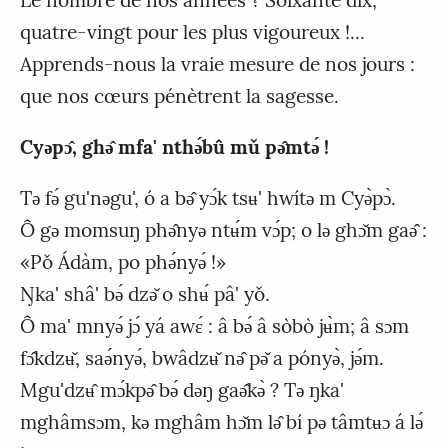
Le nombre de nos années ? Soixante dix,
quatre-vingt pour les plus vigoureux !...
Apprends-nous la vraie mesure de nos jours :
que nos cœurs pénètrent la sagesse.
Cyǝpɔ̂, ghǝ̂ mfa' nthǝ́bû mǔ pǝ̂mtǝ́ !
Tǝ fǝ́ gu'nǝgu', ó a bǝ̂ yɔ́k tsʉ' hwítǝ m Cyǝ̀pɔ̀.
Ô gǝ momsuŋ phǝ̂nyǝ ntʉ́m vɔ́p; o lǝ ghɔ̌m gaǝ̂ :
«Pǒ Ádàm, po phǝ́nyǝ́ !»
Ŋka' shâ' bǝ́ dzǝ̌ o shʉ́ pâ' yǒ.
Ô ma' mnyǝ́ jɔ́ yá awɛ́ : â bǝ́ â sòbò jʉ̀m; â sɔm
fɔ̂kdzʉ̌, saǝ́nyǝ́, bwâdzʉ̌ nǝ̂ pǝ̌ a pónyǝ̀, jǝ́m.
Mgu'dzʉ̂ mɔ́kpǝ̂ bǝ́ dǝŋ gaǝ̂kǝ̀ ? Tǝ ŋka'
mghâmsɔm, kǝ mghâm hɔ̌m lǝ̂ bí pǝ tâmtʉɔ á lǝ́