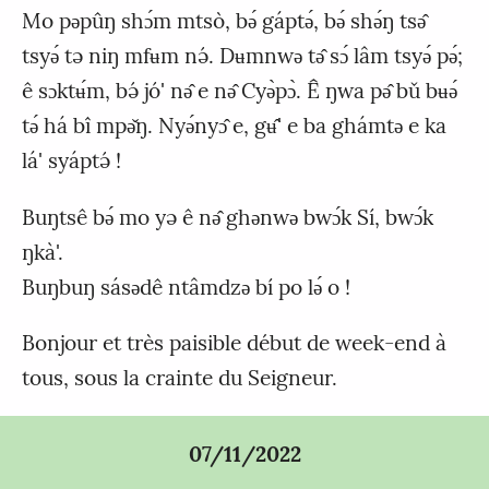
Mo pǝpûŋ shɔ́m mtsò, bǝ́ gáptǝ́, bǝ́ shǝ́ŋ tsǝ̂
tsyǝ́ tə niŋ mfʉm nə́. Dʉmnwǝ tǝ̂ sɔ́ lâm tsyǝ́ pǝ́;
ê sɔktʉ́m, bə́ jó' nǝ̂ e nǝ̂ Cyǝ̀pɔ̀. Ê ŋwa pǝ̂ bǔ bʉǝ́
tǝ́ há bî mpǝ̌ŋ. Nyǝ́nyɔ̂ e, gʉ̂' e ba ghámtǝ e ka
lá' syáptə́ !
Buŋtsê bǝ́ mo yə ê nǝ̂ ghǝnwǝ bwɔ́k Sí, bwɔ́k
ŋkà'.
Buŋbuŋ sásǝdê ntâmdzǝ bí po lǝ́ o !
Bonjour et très paisible début de week-end à
tous, sous la crainte du Seigneur.
07/11/2022