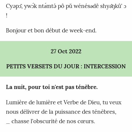
Cyəpɔ̂, ywɔ́k ntǝ́mtə́ pô pǔ wénésǝdê shyǝ̂ŋkû' ɔ
!
Bonjour et bon début de week-end.
27 Oct 2022
PETITS VERSETS DU JOUR : INTERCESSION
La nuit, pour toi n'est pas ténèbre.
Lumière de lumière et Verbe de Dieu, tu veux
nous délivrer de la puissance des ténèbres,
_ chasse l'obscurité de nos cœurs.