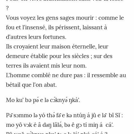
?
Vous voyez les gens sages mourir : comme le
fou et l'insensé, ils périssent, laissant à
d'autres leurs fortunes.
Ils croyaient leur maison éternelle, leur
demeure établie pour les siècles ; sur des
terres ils avaient mis leur nom.
L'homme comblé ne dure pas : il ressemble au
bétail que l'on abat.
Mo ku' bə pǝ́ e lǝ cɔ́knyǝ́ ŋkà'.
Pǝ̂ sɔmmo lǝ yó thǝ́ fǝ̂ e kǝ ntúŋ á jû e lǝ̂ bî Sǐ :
mo yô vɔk é â dǝŋ lǎlǝ́, bǝ ê gɔ tí miŋ á cá'.