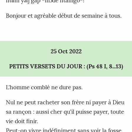
ntʉ́m yǝŋ gap *mɔ́de ntâmgǒ*!
Bonjour et agréable début de semaine à tous.
25 Oct 2022
PETITS VERSETS DU JOUR : (Ps 48 I, 8...13)
L'homme comblé ne dure pas.
Nul ne peut racheter son frère ni payer à Dieu
sa rançon : aussi cher qu'il puisse payer, toute
vie doit finir.
Peut-on vivre indéfiniment sans voir la fosse