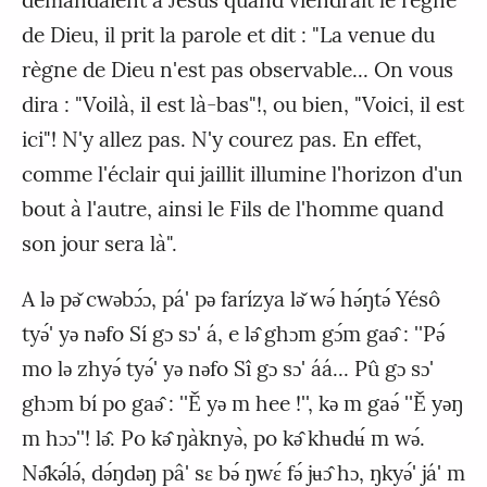
de Dieu, il prit la parole et dit : "La venue du
règne de Dieu n'est pas observable... On vous
dira : "Voilà, il est là-bas"!, ou bien, "Voici, il est
ici"! N'y allez pas. N'y courez pas. En effet,
comme l'éclair qui jaillit illumine l'horizon d'un
bout à l'autre, ainsi le Fils de l'homme quand
son jour sera là".
A lǝ pǝ̌ cwǝbɔ́ɔ, pá' pǝ farízya lǝ̌ wǝ́ hǝ́ŋtǝ́ Yésô
tyǝ́' yǝ nǝfo Sí gɔ sɔ' á, e lǝ̂ ghɔm gɔ́m gaǝ̂ : ''Pǝ́
mo lǝ zhyǝ́ tyǝ́' yǝ nǝfo Sî gɔ sɔ' áá... Pû gɔ sɔ'
ghɔm bí po gaǝ̂ : ''Ě yǝ m hee !'', kǝ m gaǝ́ ''Ě yǝŋ
m hɔɔ''! lǝ̂. Po kǝ̂ ŋàknyǝ̀, po kǝ̂ khʉdʉ́ m wǝ́.
Nǝ̂kǝ́lǝ́, dǝ́ŋdǝŋ pâ' sɛ bǝ́ ŋwɛ́ fǝ́ jʉɔ̂ hɔ, ŋkyǝ́' já' m