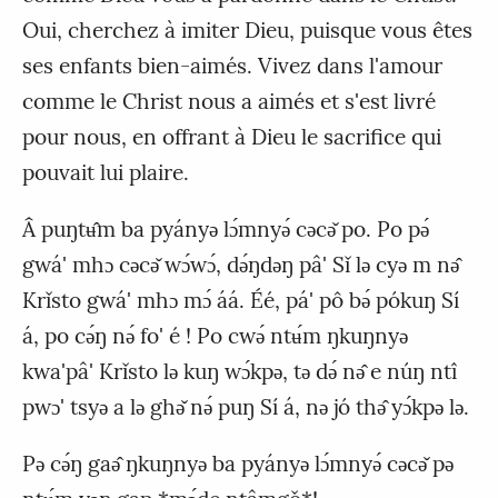
Oui, cherchez à imiter Dieu, puisque vous êtes
ses enfants bien-aimés. Vivez dans l'amour
comme le Christ nous a aimés et s'est livré
pour nous, en offrant à Dieu le sacrifice qui
pouvait lui plaire.
Â puŋtʉ̂m ba pyányǝ lɔ́mnyǝ́ cǝcǝ̌ po. Po pǝ́
gwá' mhɔ cǝcǝ̌ wɔ́wɔ́, dǝ́ŋdǝŋ pâ' Sǐ lǝ cyǝ m nǝ̂
Krǐsto gwá' mhɔ mɔ́ áá. Éé, pá' pô bǝ́ pókuŋ Sí
á, po cǝ́ŋ nǝ́ fo' é ! Po cwǝ́ ntʉ́m ŋkuŋnyǝ
kwa'pâ' Krǐsto lǝ kuŋ wɔ́kpǝ, tǝ dǝ́ nǝ̂ e núŋ ntî
pwɔ' tsyǝ a lǝ ghǝ̌ nǝ́ puŋ Sí á, nǝ jó thǝ̂ yɔ́kpǝ lǝ.
Pǝ cǝ́ŋ gaǝ̂ ŋkuŋnyǝ ba pyányǝ lɔ́mnyǝ́ cǝcǝ̌ pǝ