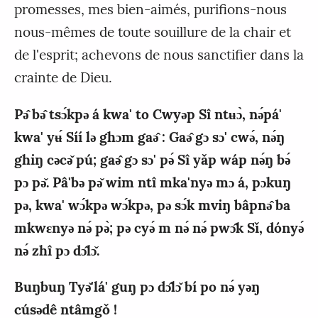
promesses, mes bien-aimés, purifions-nous
nous-mêmes de toute souillure de la chair et
de l'esprit; achevons de nous sanctifier dans la
crainte de Dieu.
Pǝ̂ bǝ̂ tsɔ́kpǝ á kwa' to Cwyǝp Sî ntʉɔ̀, nǝ́pá'
kwa' yʉ́ Síí lǝ ghɔm gaǝ̂ : Gaǝ̂ gɔ sɔ' cwǝ́, nǝ́ŋ
ghiŋ cǝcǝ̌ pú; gaǝ̂ gɔ sɔ' pǝ́ Sî yǎp wáp nǝ́ŋ bǝ́
pɔ pǝ̌. Pâ'bǝ pǝ̌ wim ntî mka'nyǝ mɔ á, pɔkuŋ
pǝ, kwa' wɔ́kpǝ wɔ́kpǝ, pǝ sɔ́k mviŋ bâpnǝ̂ ba
mkwɛnyǝ nǝ́ pǝ̀; pǝ cyǝ́ m nǝ́ nǝ́ pwɔ̂k Sǐ, dónyǝ́
nǝ́ zhî pɔ dɔ̂lɔ̌.
Buŋbuŋ Tyǝ̌'lá' guŋ pɔ dɔ̂lɔ̌ bí po nǝ́ yǝŋ
cúsǝdê ntâmgǒ !