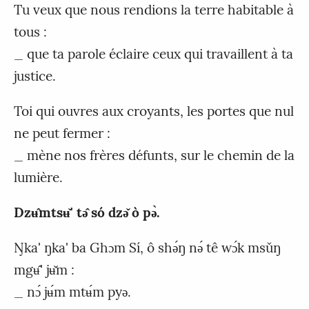
Tu veux que nous rendions la terre habitable à
tous :
_ que ta parole éclaire ceux qui travaillent à ta
justice.
Toi qui ouvres aux croyants, les portes que nul
ne peut fermer :
_ mène nos frères défunts, sur le chemin de la
lumière.
Dzʉ̂mtsʉ̌' tǝ̂ só dzǝ̌ ò pǝ̀.
Ŋka' ŋka' ba Ghɔm Sí, ô shǝ́ŋ nǝ́ tê wɔ́k msǔŋ
mgʉ̂' jʉ̌m :
_ nɔ́ jʉ́m mtʉ́m pyǝ.