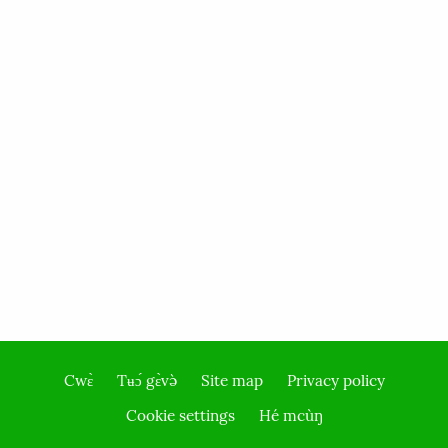
Cwɛ̀
Tʉɔ́ gɛ̀və̀
Site map
Privacy policy
Footer
Cookie settings
Hé mcùŋ